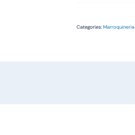
os
Remeras
Categories:
Marroquineria