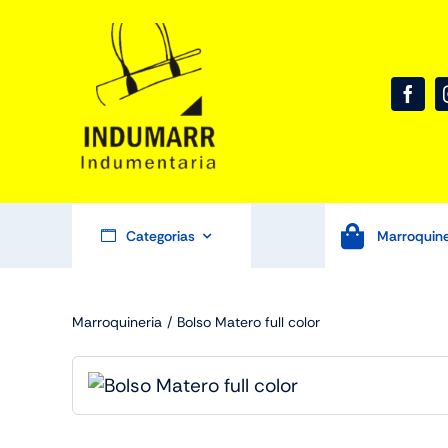
Skip
to
content
Categorias
Marroquine
Marroquineria
Bolso Matero full color
Marroquineria
Oficin
Mochilas
Cuarder
Necessaires
LLaveros