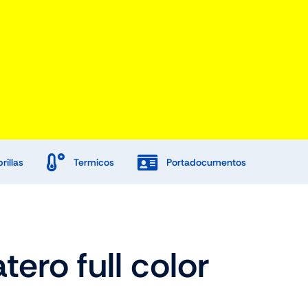
rillas
Termicos
Portadocumentos
Promociones
tero full color
Tienda