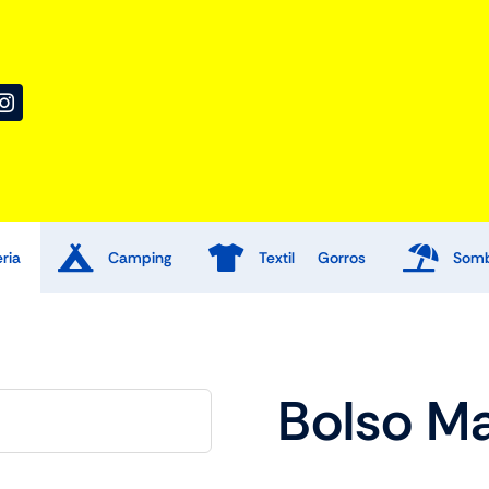
ria
Camping
Textil
Gorros
Somb
a
Remeras
Bolso Ma
nos
Uniformes
Chombas