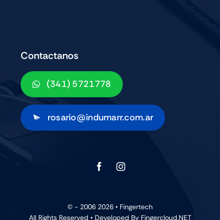
Contactanos
(341) 5721778
rosario@indumarr.com.ar
© - 2006 2026 •
Fingertech
All Rights Reserved • Developed By
Fingercloud.NET