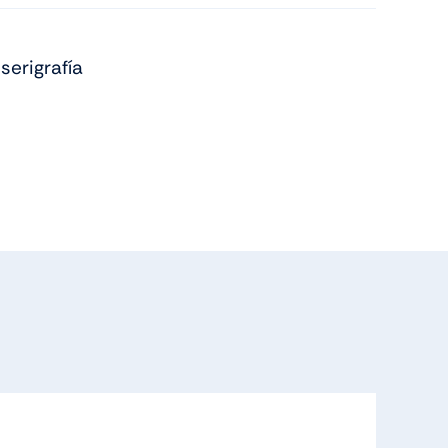
Vuelta Al Cole
serigrafía
Tienda