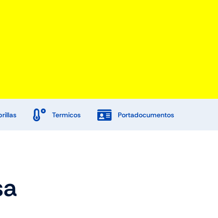
rillas
Termicos
Portadocumentos
Promociones
sa
Tienda