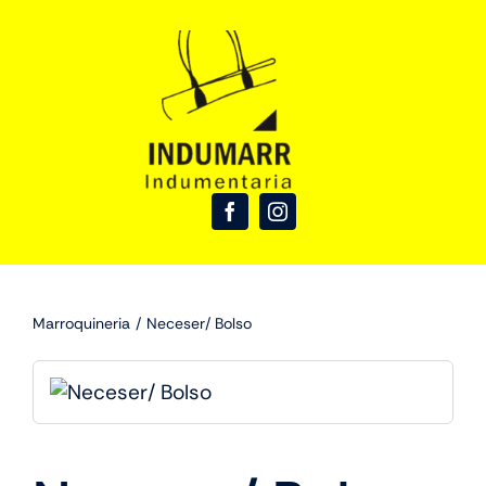
Skip
to
content
Marroquineria
Neceser/ Bolso