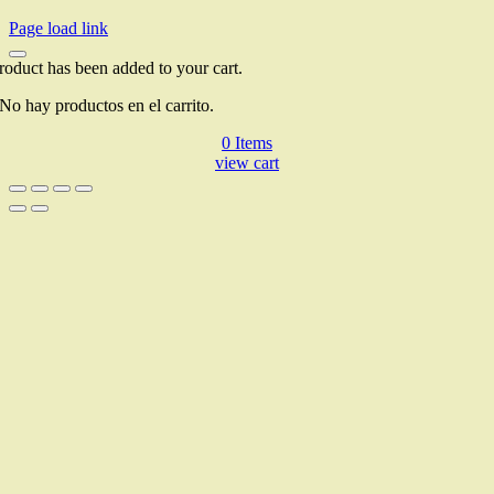
Page load link
roduct has been added to your cart.
No hay productos en el carrito.
0
Items
view cart
Go
to
Top