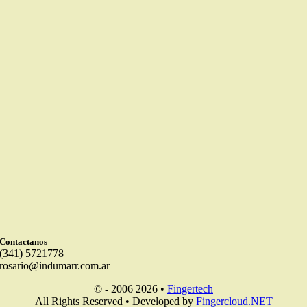
Contactanos
(341) 5721778
rosario@indumarr.com.ar
© - 2006 2026 •
Fingertech
All Rights Reserved • Developed by
Fingercloud.NET