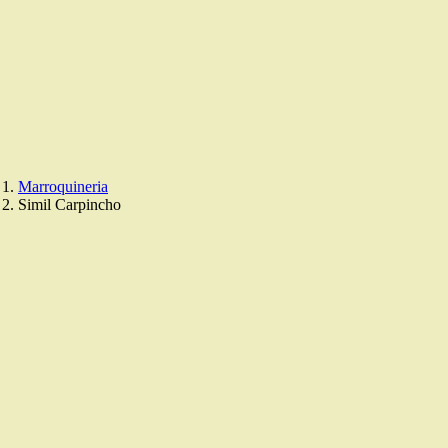
Skip
to
content
Marroquineria
Simil Carpincho